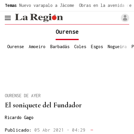
common.go-to-content
Temas
Nuevo varapalo a Jácome
Obras en la avenida de 
header.menu.open
Ourense
Ourense
Amoeiro
Barbadás
Coles
Esgos
Nogueira
P
OURENSE DE AYER
El soniquete del Fundador
Ricardo Gago
Publicado:
05 Abr 2021 - 04:29
—