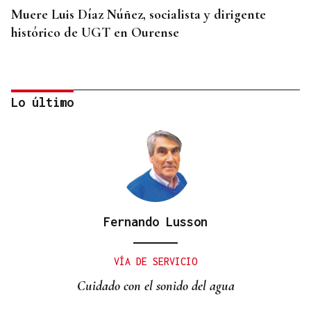
Muere Luis Díaz Núñez, socialista y dirigente
histórico de UGT en Ourense
Lo último
Fernando Lusson
CANEDO
Un herido en la colisión entre dos coches en la
VÍA DE SERVICIO
entrada a las termas de Outariz
Cuidado con el sonido del agua