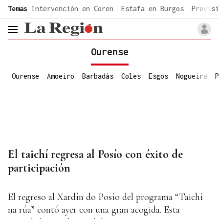
common.go-to-content
Temas
Intervención en Coren
Estafa en Burgos
Previsi
header.menu.open
Ourense
Ourense
Amoeiro
Barbadás
Coles
Esgos
Nogueira
P
El taichí regresa al Posío con éxito de
participación
El regreso al Xardín do Posío del programa “Taichí
na rúa” contó ayer con una gran acogida. Esta