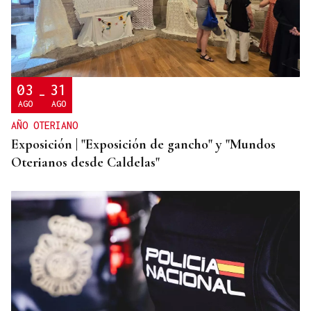
CONATO EXTINGUIDO
Vídeo | Se desata un incendio forestal en una
cantera de Untes
03
31
-
AGO
AGO
AÑO OTERIANO
Exposición | "Exposición de gancho" y "Mundos
Oterianos desde Caldelas"