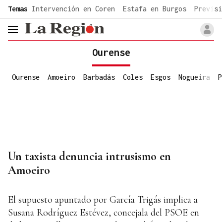
common.go-to-content
Temas
Intervención en Coren
Estafa en Burgos
Previsi
header.menu.open
Ourense
Ourense
Amoeiro
Barbadás
Coles
Esgos
Nogueira
P
Un taxista denuncia intrusismo en
Amoeiro
El supuesto apuntado por García Trigás implica a
Susana Rodríguez Estévez, concejala del PSOE en