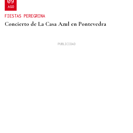
09
AGO
FIESTAS PEREGRINA
Concierto de La Casa Azul en Pontevedra
SUFRIÓ UNA CAÍDA
Desaparecido un hombre de avanzada edad en una
zona de monte en Coirós