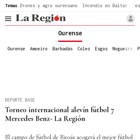
common.go-to-content
Temas
Drones y agro ourensano
Incendio en Baltar
Fes
header.menu.open
Ourense
Ourense
Amoeiro
Barbadás
Coles
Esgos
Nogueira
P
DEPORTE BASE
Torneo internacional alevín fútbol 7
Mercedes Benz- La Región
El campo de fútbol de Eiroás acogerá el mejor fútbol