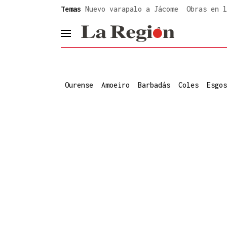
common.go-to-content
Temas
Nuevo varapalo a Jácome
Obras en l
header.menu.open
Ourense
Amoeiro
Barbadás
Coles
Esgos