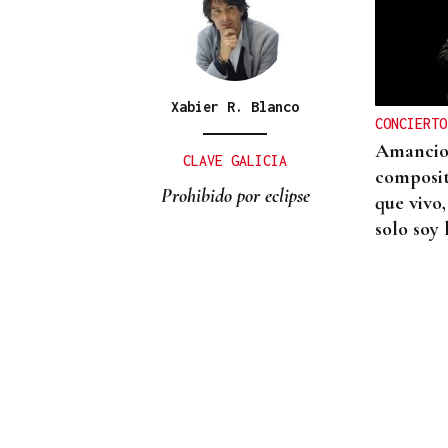
CONATO EXTINGUIDO
Vídeo | Se desata un
incendio forestal en una
cantera de Untes
Xabier R. Blanco
CONCIERTO
Amancio 
CLAVE GALICIA
composit
Prohibido por eclipse
que vivo,
solo soy 
AUTO JUDICIAL
La Justicia frena un