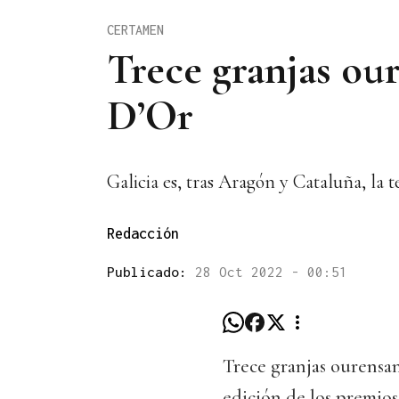
CERTAMEN
Trece granjas ou
D’Or
Galicia es, tras Aragón y Cataluña, l
Redacción
Publicado:
28 Oct 2022 - 00:51
Trece granjas ourensa
edición de los premios