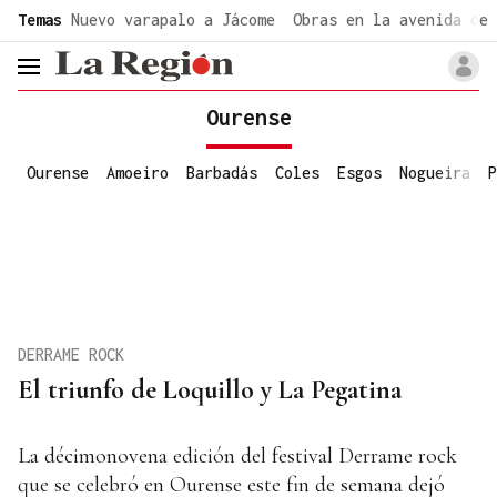
common.go-to-content
Temas
Nuevo varapalo a Jácome
Obras en la avenida de 
header.menu.open
Ourense
Ourense
Amoeiro
Barbadás
Coles
Esgos
Nogueira
P
DERRAME ROCK
El triunfo de Loquillo y La Pegatina
La décimonovena edición del festival Derrame rock
que se celebró en Ourense este fin de semana dejó