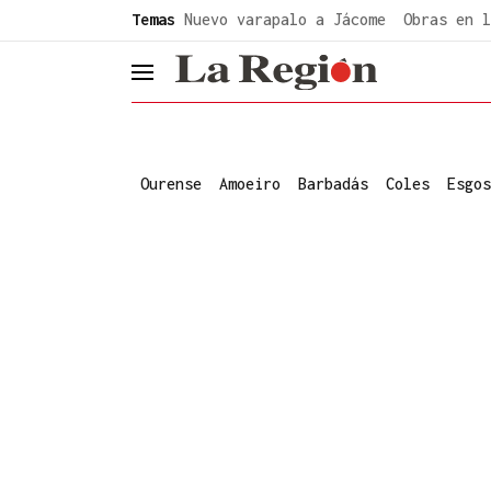
common.go-to-content
Temas
Nuevo varapalo a Jácome
Obras en l
header.menu.open
Ourense
Amoeiro
Barbadás
Coles
Esgos