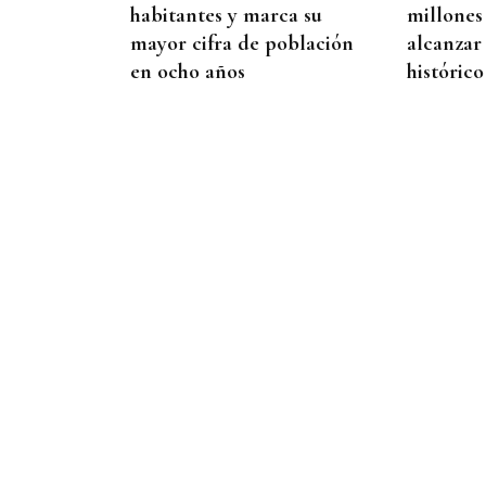
habitantes y marca su
millones
mayor cifra de población
alcanzar
en ocho años
histórico
09
AGO
FESTA DO PULPO
Cartel musical del Pulpo
Fest 2026