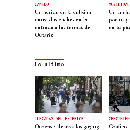
CANEDO
MOVILIDAD
Un herido en la colisión
Un coche
entre dos coches en la
por 16.3
entrada a las termas de
en tu pu
Outariz
Lo último
ENTREVISTA
Jorge Vázquez: "Nuestro
objetivo a 2028 es crecer
creando valor para el
LLEGADAS DEL EXTERIOR
CRECIMIEN
accionista y para el equipo
Ourense alcanza los 307.119
Gráfico |
que lo hace posible"