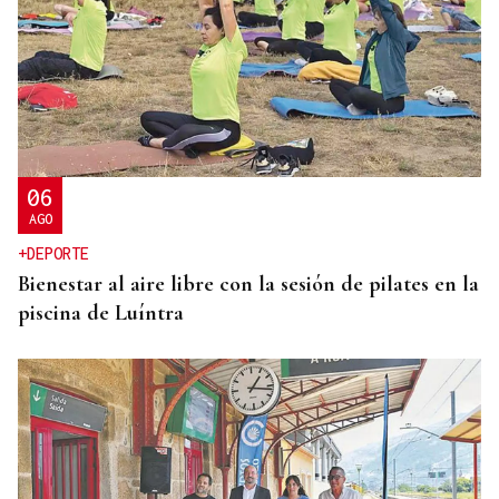
ENTREVISTA
Jorge Vázquez: "Nuestro objetivo a 2028 es crecer
creando valor para el accionista y para el equipo
que lo hace posible"
06
AGO
+DEPORTE
Bienestar al aire libre con la sesión de pilates en la
piscina de Luíntra