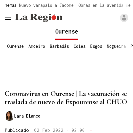
common.go-to-content
Temas
Nuevo varapalo a Jácome
Obras en la avenida de 
header.menu.open
Ourense
Ourense
Amoeiro
Barbadás
Coles
Esgos
Nogueira
P
Coronavirus en Ourense | La vacunación se
traslada de nuevo de Expourense al CHUO
Lara Blanco
Publicado:
02 Feb 2022 - 02:00
—