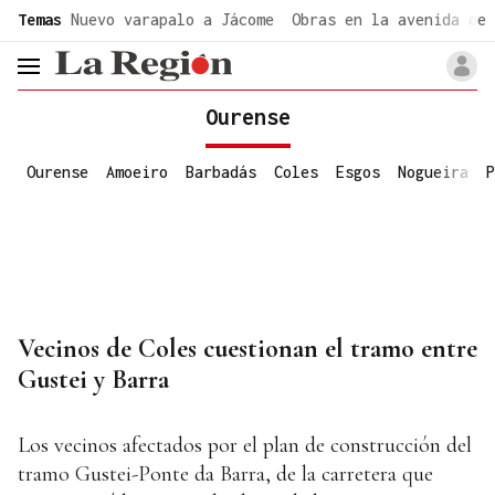
common.go-to-content
Temas
Nuevo varapalo a Jácome
Obras en la avenida de 
header.menu.open
Ourense
Ourense
Amoeiro
Barbadás
Coles
Esgos
Nogueira
P
Vecinos de Coles cuestionan el tramo entre
Gustei y Barra
Los vecinos afectados por el plan de construcción del
tramo Gustei-Ponte da Barra, de la carretera que