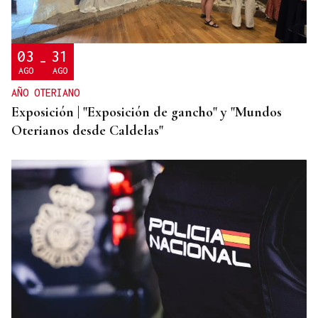
Vídeo | Se desata un incendio forestal en una
cantera de Untes
03
31
-
AGO
AGO
AÑO OTERIANO
Exposición | "Exposición de gancho" y "Mundos
Oterianos desde Caldelas"