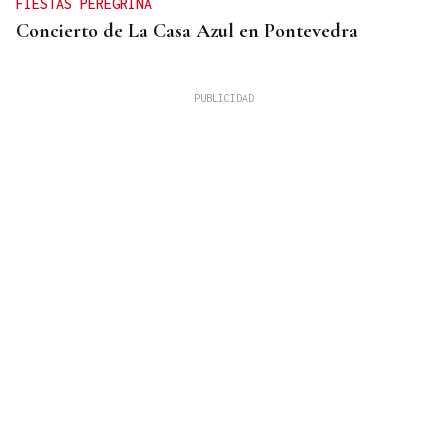
FIESTAS PEREGRINA
Concierto de La Casa Azul en Pontevedra
SUFRIÓ UNA CAÍDA
Desaparecido un hombre de avanzada edad en una
zona de monte en Coirós