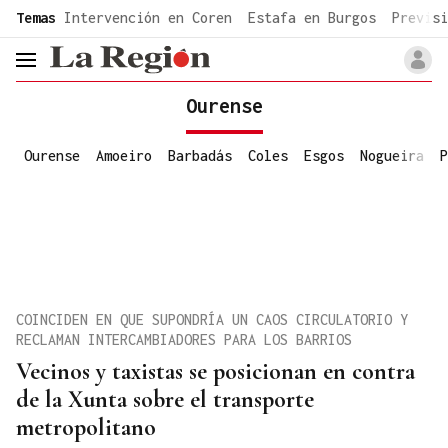
common.go-to-content
Temas
Intervención en Coren
Estafa en Burgos
Previsi
header.menu.open
Ourense
Ourense
Amoeiro
Barbadás
Coles
Esgos
Nogueira
P
COINCIDEN EN QUE SUPONDRÍA UN CAOS CIRCULATORIO Y
RECLAMAN INTERCAMBIADORES PARA LOS BARRIOS
Vecinos y taxistas se posicionan en contra
de la Xunta sobre el transporte
metropolitano