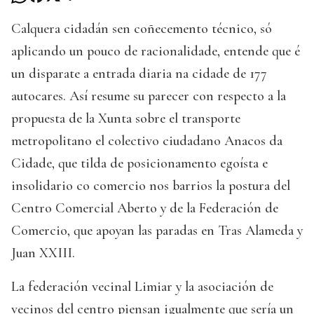
Calquera cidadán sen coñecemento técnico, só
aplicando un pouco de racionalidade, entende que é
un disparate a entrada diaria na cidade de 177
autocares. Así resume su parecer con respecto a la
propuesta de la Xunta sobre el transporte
metropolitano el colectivo ciudadano Anacos da
Cidade, que tilda de posicionamento egoísta e
insolidario co comercio nos barrios la postura del
Centro Comercial Aberto y de la Federación de
Comercio, que apoyan las paradas en Tras Alameda y
Juan XXIII.
La federación vecinal Limiar y la asociación de
vecinos del centro piensan igualmente que sería un