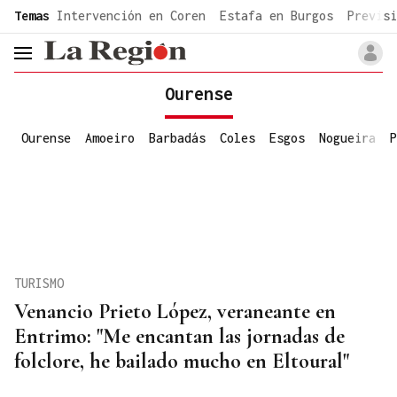
common.go-to-content
Temas
Intervención en Coren
Estafa en Burgos
Previsi
header.menu.open
Ourense
Ourense
Amoeiro
Barbadás
Coles
Esgos
Nogueira
P
TURISMO
Venancio Prieto López, veraneante en
Entrimo: "Me encantan las jornadas de
folclore, he bailado mucho en Eltoural"