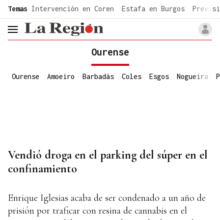
common.go-to-content
Temas
Intervención en Coren
Estafa en Burgos
Previsi
header.menu.open
Ourense
Ourense
Amoeiro
Barbadás
Coles
Esgos
Nogueira
P
Vendió droga en el parking del súper en el
confinamiento
Enrique Iglesias acaba de ser condenado a un año de
prisión por traficar con resina de cannabis en el