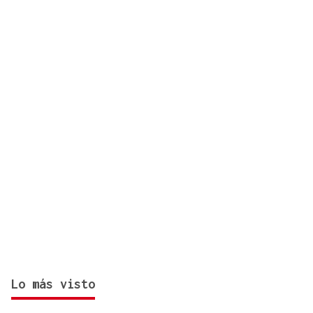
FESTA DO PULPO
Cartel musical del Pulpo Fest 2026
Lo más visto