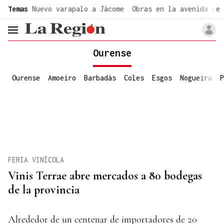
common.go-to-content
Temas
Nuevo varapalo a Jácome
Obras en la avenida de 
header.menu.open
Ourense
Ourense
Amoeiro
Barbadás
Coles
Esgos
Nogueira
P
FERIA VINÍCOLA
Vinis Terrae abre mercados a 80 bodegas
de la provincia
Alrededor de un centenar de importadores de 20