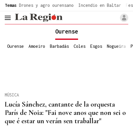
common.go-to-content
Temas
Drones y agro ourensano
Incendio en Baltar
Fes
header.menu.open
Ourense
Ourense
Amoeiro
Barbadás
Coles
Esgos
Nogueira
P
MÚSICA
Lucía Sánchez, cantante de la orquesta
París de Noia: "Fai nove anos que non sei o
que é estar un verán sen traballar"