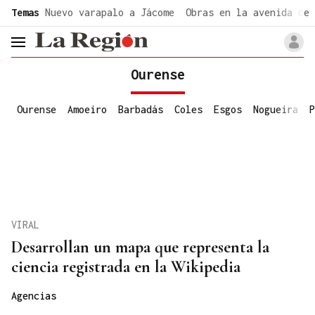
common.go-to-content
Temas
Nuevo varapalo a Jácome
Obras en la avenida de 
header.menu.open
Ourense
Ourense
Amoeiro
Barbadás
Coles
Esgos
Nogueira
P
VIRAL
Desarrollan un mapa que representa la
ciencia registrada en la Wikipedia
Agencias