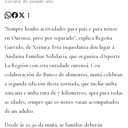
xincana do pasado ano.
"Sempre houbo actividades para pais e para nenos
en Ourense, pero por separado", explica Begoña
Garrido, de Xeitura. Esta inquedanza deu lugar á
Andaina Familiar Solidaria, que organiza +Deporte
La Región con esta entidade ourensá. Coa
colaboración do Banco de alimentos, mañá celebran
a segunda edición desta xornada, que inclúe unha
xincana e unha ruta de 7 kilómetros, apta para todas
as idades, sempre que os nenos vaian acompañados
de un adulto.
Desde ás 10,30 da mañá, as familias deberán