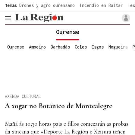
common.go-to-content
Temas
Drones y agro ourensano
Incendio en Baltar
Fes
header.menu.open
Ourense
Ourense
Amoeiro
Barbadás
Coles
Esgos
Nogueira
P
AXENDA CULTURAL
A xogar no Botánico de Montealegre
Mañá ás 10,30 horas pais e fillos comezarán as probas
da xincana que +Deporte La Región e Xeitura teñen