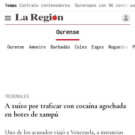
common.go-to-content
Temas
Contrato contenedores
Ourensano con 96 condenas
header.menu.open
Ourense
Ourense
Amoeiro
Barbadás
Coles
Esgos
Nogueira
P
TRIBUNALES
A xuízo por traficar con cocaína agochada
en botes de xampú
Uno de los acusados viajó a Venezuela, a instancias