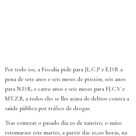
Por todo iso, a Fiscalía pide para JL.C.P e E.D.R a
pena de sete anos e seis meses de prisión; seis anos
para N.D.R; e catro anos e seis meses para FJ.C.V e
MT.Z.B, a todos eles se lles acusa de delitos contra a
saúde pública por tráfico de drogas.
Tras comezar o pasado día 20 de xaneiro, o xuízo
retomarase este martes, a partir das 10,00 horas, na