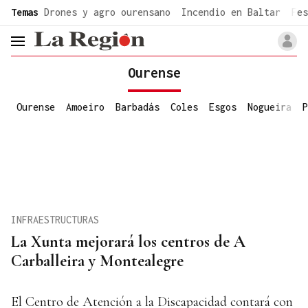
common.go-to-content
Temas
Drones y agro ourensano
Incendio en Baltar
Fes
header.menu.open
Ourense
Ourense
Amoeiro
Barbadás
Coles
Esgos
Nogueira
P
INFRAESTRUCTURAS
La Xunta mejorará los centros de A
Carballeira y Montealegre
El Centro de Atención a la Discapacidad contará con