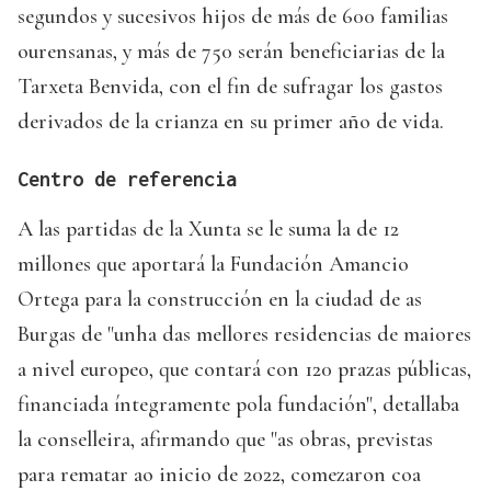
segundos y sucesivos hijos de más de 600 familias
ourensanas, y más de 750 serán beneficiarias de la
Tarxeta Benvida, con el fin de sufragar los gastos
derivados de la crianza en su primer año de vida.
Centro de referencia
A las partidas de la Xunta se le suma la de 12
millones que aportará la Fundación Amancio
Ortega para la construcción en la ciudad de as
Burgas de "unha das mellores residencias de maiores
a nivel europeo, que contará con 120 prazas públicas,
financiada íntegramente pola fundación", detallaba
la conselleira, afirmando que "as obras, previstas
para rematar ao inicio de 2022, comezaron coa