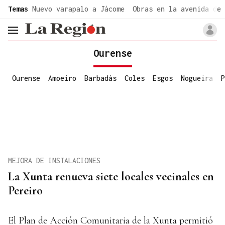
common.go-to-content
Temas
Nuevo varapalo a Jácome
Obras en la avenida de 
header.menu.open
Ourense
Ourense
Amoeiro
Barbadás
Coles
Esgos
Nogueira
P
MEJORA DE INSTALACIONES
La Xunta renueva siete locales vecinales en
Pereiro
El Plan de Acción Comunitaria de la Xunta permitió