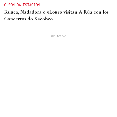
O SON DA ESTACIÓN
Baiuca, Nadadora o 9Louro visitan A Rúa con los
Concertos do Xacobeo
DESCARTAN CUALQUIER RIESGO
Vídeo | La NASA confirma el impacto de restos de
un cohete de SpaceX contra la Luna