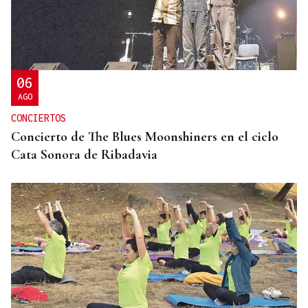
ENTREVISTA
Jorge Vázquez: "Nuestro objetivo a 2028 es crecer
creando valor para el accionista y para el equipo
que lo hace posible"
06
AGO
CONCIERTOS
Concierto de The Blues Moonshiners en el ciclo
Cata Sonora de Ribadavia