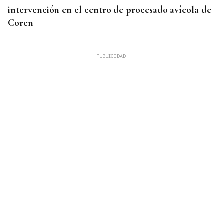
intervención en el centro de procesado avícola de
Coren
ACTIVIDADES DE VERANO
Los recuerdos de la infancia unen generaciones en
Piñor