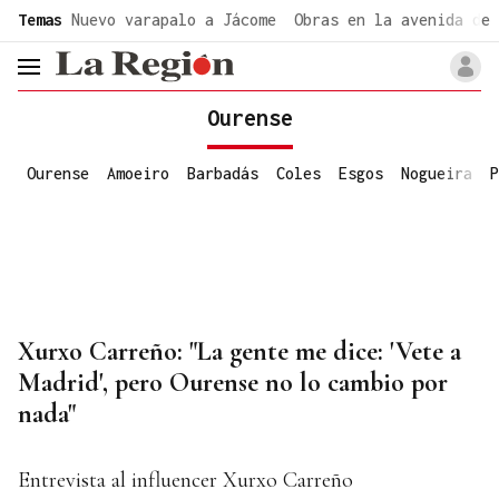
common.go-to-content
Temas
Nuevo varapalo a Jácome
Obras en la avenida de 
header.menu.open
Ourense
Ourense
Amoeiro
Barbadás
Coles
Esgos
Nogueira
P
Xurxo Carreño: "La gente me dice: 'Vete a
Madrid', pero Ourense no lo cambio por
nada"
Entrevista al influencer Xurxo Carreño