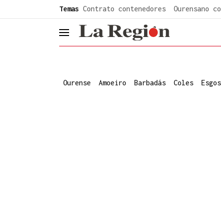
common.go-to-content
Temas
Contrato contenedores
Ourensano co
header.menu.open
Ourense
Amoeiro
Barbadás
Coles
Esgos