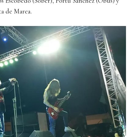
s Escobedo (Sôber), Fortu Sánchez (Obús) y
ta de Marea.