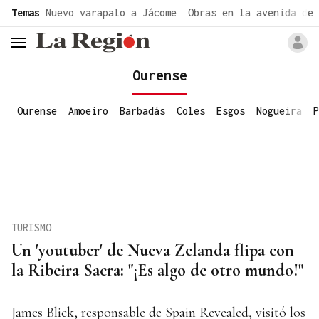
common.go-to-content
Temas
Nuevo varapalo a Jácome
Obras en la avenida de 
header.menu.open
Ourense
Ourense
Amoeiro
Barbadás
Coles
Esgos
Nogueira
P
TURISMO
Un 'youtuber' de Nueva Zelanda flipa con
la Ribeira Sacra: "¡Es algo de otro mundo!"
James Blick, responsable de Spain Revealed, visitó los