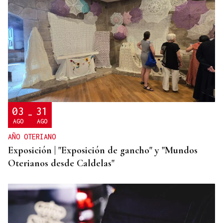
CONATO EXTINGUIDO
Vídeo | Se desata un incendio forestal en una
cantera de Untes
03
31
-
AGO
AGO
AÑO OTERIANO
Exposición | "Exposición de gancho" y "Mundos
Oterianos desde Caldelas"