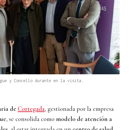
gue y Concello durante en la visita.
aria de
Cortegada
, gestionada por la empresa
ue
, se consolida como
modelo de atención a
les
, al estar integrada en un
centro de salud
.