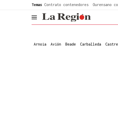
common.go-to-content
Temas
Contrato contenedores
Ourensano co
header.menu.open
Arnoia
Avión
Beade
Carballeda
Castre