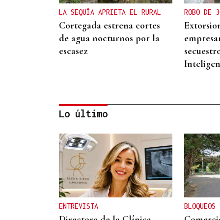
LA SEQUÍA APRIETA EL RURAL
ROBO DE 3
Cortegada estrena cortes
Extorsio
de agua nocturnos por la
empresar
escasez
secuestr
Inteligen
Lo último
30.000 EUROS
La OU-402 estrena en
Cortegada senda peatonal
ENTREVISTA
BLOQUEOS
Directora de la Clínica
Comercia