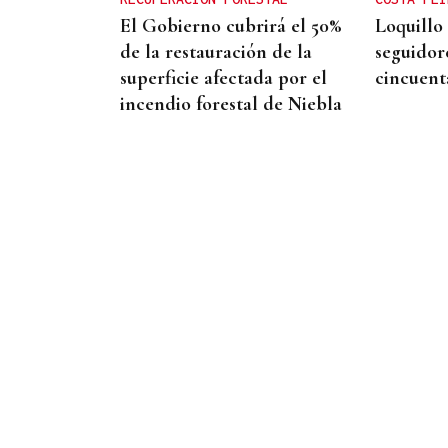
El Gobierno cubrirá el 50%
Loquillo
de la restauración de la
seguidor
superficie afectada por el
cincuent
incendio forestal de Niebla
QUEN CHO DIXO
¿Sabe usted que el CHUO
pone la cubertería de algún
que otro bar de Ourense?