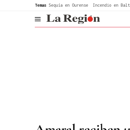
common.go-to-content
Temas
Sequía en Ourense
Incendio en Balt
header.menu.open
Amaral reciben u