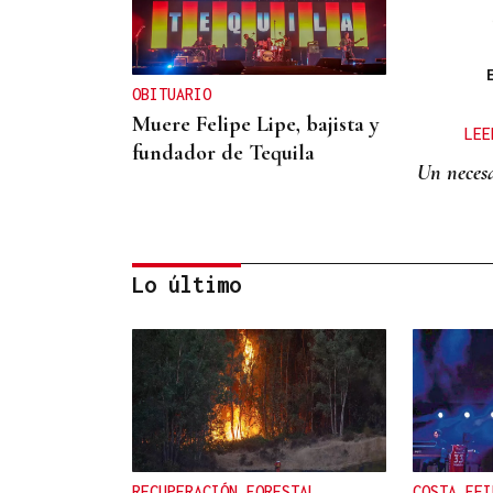
OBITUARIO
Muere Felipe Lipe, bajista y
LEE
fundador de Tequila
Un necesa
Lo último
OBITUARIO
Muere a los 50 años el DJ
francés Kavinsky, autor del
icónico tema "Nightcall"
RECUPERACIÓN FORESTAL
COSTA FEI