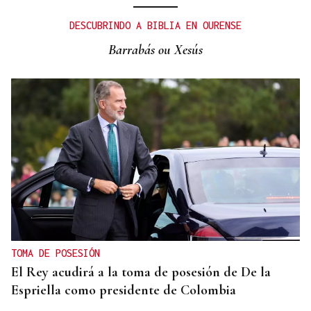
Muere a los 50 años el DJ francés Kavinsky, autor
DESCUBRINDO A BIBLIA EN OURENSE
del icónico tema "Nightcall"
Barrabás ou Xesús
TOMA DE POSESIÓN
El Rey acudirá a la toma de posesión de De la
Espriella como presidente de Colombia