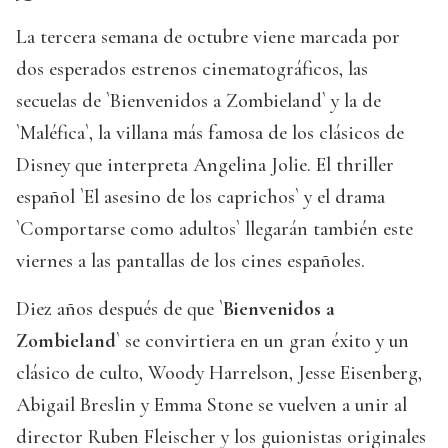
La tercera semana de octubre viene marcada por
dos esperados estrenos cinematográficos, las
secuelas de `Bienvenidos a Zombieland` y la de
`Maléfica`, la villana más famosa de los clásicos de
Disney que interpreta Angelina Jolie. El thriller
español `El asesino de los caprichos` y el drama
`Comportarse como adultos` llegarán también este
viernes a las pantallas de los cines españoles.
Diez años después de que `
Bienvenidos a
Zombieland
` se convirtiera en un gran éxito y un
clásico de culto, Woody Harrelson, Jesse Eisenberg,
Abigail Breslin y Emma Stone se vuelven a unir al
director Ruben Fleischer y los guionistas originales