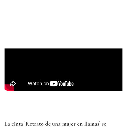
La cinta `
Retrato de una mujer en llamas
` se