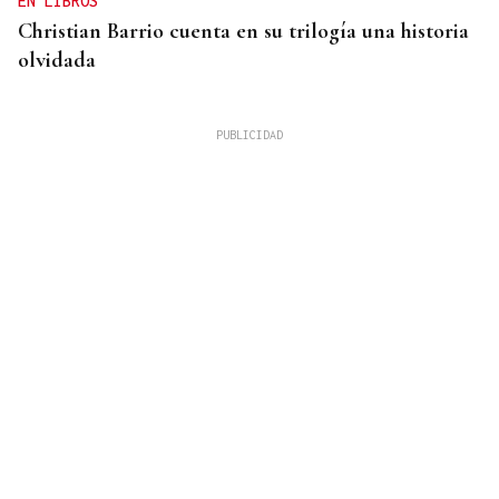
EN LIBROS
Christian Barrio cuenta en su trilogía una historia
olvidada
MUCHO EN JUEGO
Derbi oficial en A Moreira entre el Ourense CF y
el Antela