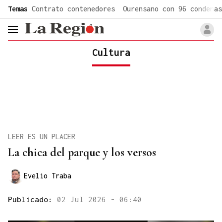
common.go-to-content
Temas
Contrato contenedores
Ourensano con 96 condenas
header.menu.open
Cultura
LEER ES UN PLACER
La chica del parque y los versos
Evelio Traba
Publicado:
02 Jul 2026 - 06:40