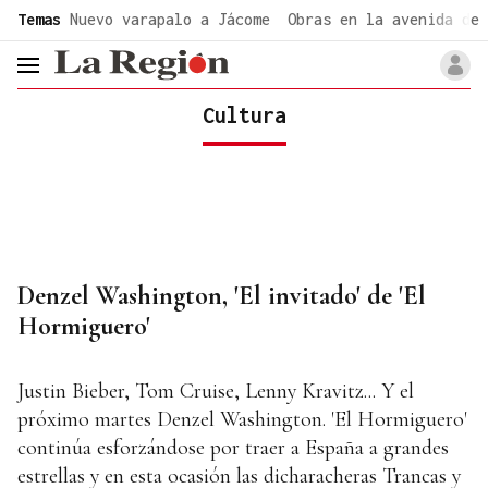
common.go-to-content
Temas
Nuevo varapalo a Jácome
Obras en la avenida de 
header.menu.open
Cultura
Denzel Washington, 'El invitado' de 'El
Hormiguero'
Justin Bieber, Tom Cruise, Lenny Kravitz... Y el
próximo martes Denzel Washington. 'El Hormiguero'
continúa esforzándose por traer a España a grandes
estrellas y en esta ocasión las dicharacheras Trancas y