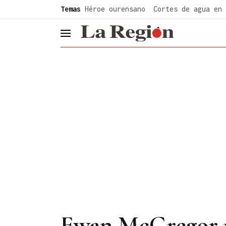
common.go-to-content
Temas
Héroe ourensano
Cortes de agua en 
header.menu.open
Ewan McGregor re