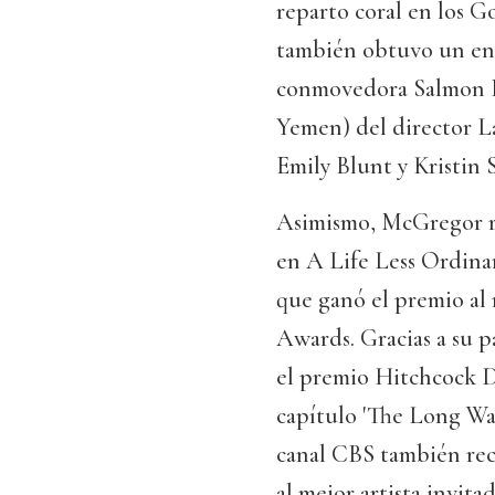
reparto coral en los 
también obtuvo un eno
conmovedora Salmon Fi
Yemen) del director L
Emily Blunt y Kristin 
Asimismo, McGregor rec
en A Life Less Ordinar
que ganó el premio al
Awards. Gracias a su 
el premio Hitchcock D'
capítulo 'The Long Way
canal CBS también reci
al mejor artista invitad