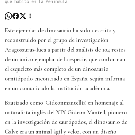
que habitó en la Península
Este ejemplar de dinosaurio ha sido descrito y
reconstruido por el grupo de investigación
Aragosaurus-Iuca a partir del análisis de 104 restos
de un único ejemplar de la especie, que conforman
el esqueleto más completo de un dinosaurio
ornitópodo encontrado en España, según informa
en un comunicado la institución académica.
Bautizado como 'Gideonmantellia' en homenaje al
naturalista inglés del XIX Gideon Mantell, pionero
en la investigación de saurópodos, el dinosaurio de
Galve era un animal ágil y veloz, con un diseño