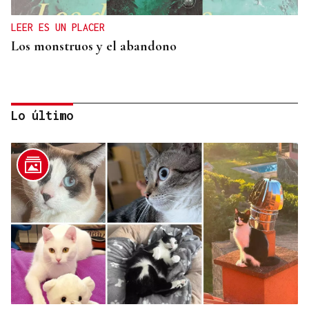
LEER ES UN PLACER
Los monstruos y el abandono
Lo último
OBITUARIO
Muere a los 50 años el DJ francés Kavinsky, autor
del icónico tema "Nightcall"