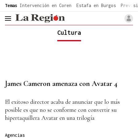
common.go-to-content
Temas
Intervención en Coren
Estafa en Burgos
Previsi
header.menu.open
Cultura
James Cameron amenaza con Avatar 4
El exitoso director acaba de anunciar que lo más
posible es que no se conforme con convertir su
hipertaquillera Avatar en una trilogía
Agencias