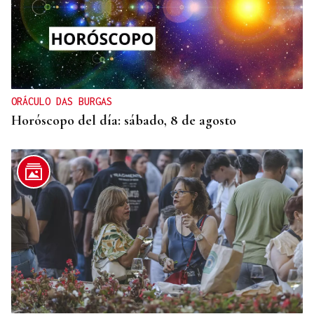
OBITUARIO
Muere a los 50 años el DJ francés Kavinsky, autor
del icónico tema "Nightcall"
ORÁCULO DAS BURGAS
Horóscopo del día: sábado, 8 de agosto