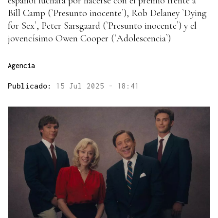
español luchará por hacerse con el premio frente a
Bill Camp (`Presunto inocente`), Rob Delaney `Dying
for Sex`, Peter Sarsgaard (`Presunto inocente`) y el
jovencísimo Owen Cooper (`Adolescencia`)
Agencia
Publicado:
15 Jul 2025 - 18:41