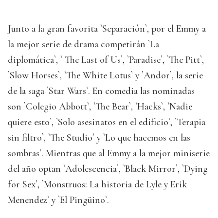
Junto a la gran favorita `Separación`, por el Emmy a
la mejor serie de drama competirán `La
diplomática`, ` The Last of Us`, `Paradise`, `The Pitt`,
`Slow Horses`, `The White Lotus` y `Andor`, la serie
de la saga `Star Wars`. En comedia las nominadas
son `Colegio Abbott`, `The Bear`, `Hacks`, `Nadie
quiere esto`, `Solo asesinatos en el edificio`, `Terapia
sin filtro`, `The Studio` y `Lo que hacemos en las
sombras`. Mientras que al Emmy a la mejor miniserie
del año optan `Adolescencia`, `Black Mirror`, `Dying
for Sex`, `Monstruos: La historia de Lyle y Erik
Menendez` y `El Pingüino`.