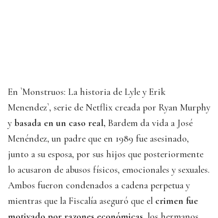
En `Monstruos: La historia de Lyle y Erik
Menendez`, serie de Netflix creada por Ryan Murphy
y
basada en un caso real,
Bardem da vida a José
Menéndez, un padre que en 1989 fue asesinado,
junto a su esposa, por sus hijos que posteriormente
lo acusaron de abusos físicos, emocionales y sexuales.
Ambos fueron condenados a cadena perpetua y
mientras que la Fiscalía aseguró que el
crimen fue
motivado por razones económicas,
los hermanos