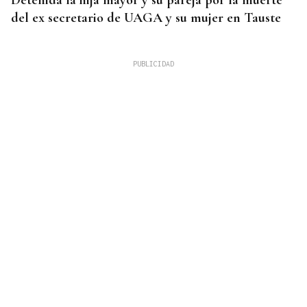
Detenida la hija mayor y su pareja por la muerte
del ex secretario de UAGA y su mujer en Tauste
PCR NEGATIVA
El turista franco-argentino aislado en Galicia por
Hantavirus recibe el alta