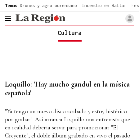
common.go-to-content
Temas
Drones y agro ourensano
Incendio en Baltar
Fes
header.menu.open
Cultura
Loquillo: 'Hay mucho gandul en la música
española'
"Ya tengo un nuevo disco acabado y estoy histérico
por grabar". Así arranca Loquillo una entrevista que
en realidad debería servir para promocionar "El
Creyente", el doble álbum grabado en vivo el pasado