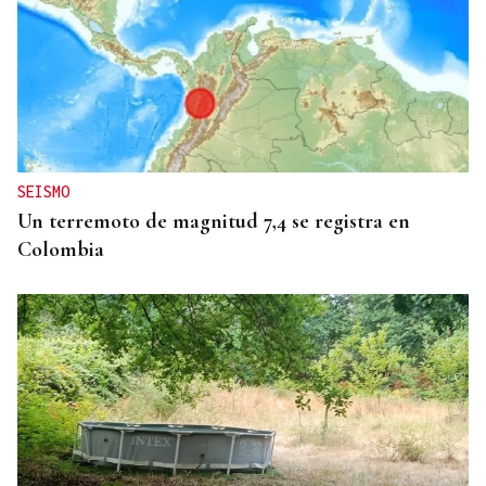
OBITUARIO
Muere a los 50 años el DJ francés Kavinsky, autor
del icónico tema "Nightcall"
SEISMO
Un terremoto de magnitud 7,4 se registra en
Colombia