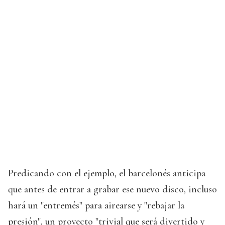
Predicando con el ejemplo, el barcelonés anticipa
que antes de entrar a grabar ese nuevo disco, incluso
hará un "entremés" para airearse y "rebajar la
presión", un proyecto "trivial que será divertido y