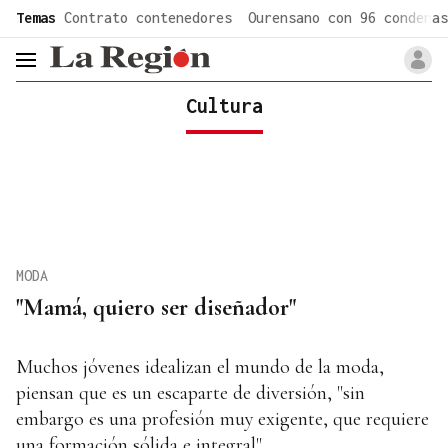
common.go-to-content
Temas
Contrato contenedores
Ourensano con 96 condenas
header.menu.open
Cultura
MODA
"Mamá, quiero ser diseñador"
Muchos jóvenes idealizan el mundo de la moda,
piensan que es un escaparte de diversión, "sin
embargo es una profesión muy exigente, que requiere
una formación sólida e integral"