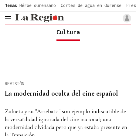
common.go-to-content
Temas
Héroe ourensano
Cortes de agua en Ourense
Pres
header.menu.open
Cultura
REVISIÓN
La modernidad oculta del cine español
Zulueta y su "Arrebato" son ejemplo indiscutible de
la versatilidad ignorada del cine nacional; una
modernidad olvidada pero que ya estaba presente en
la Transición