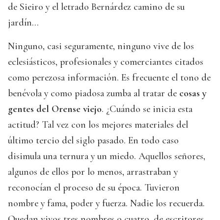
de Sieiro y el letrado Bernárdez camino de su
jardín...
Ninguno, casi seguramente, ninguno vive de los
eclesiásticos, profesionales y comerciantes citados
como perezosa información. Es frecuente el tono de
benévola y como piadosa zumba al tratar de
cosas y
gentes del Orense viejo
. ¿Cuándo se inicia esta
actitud? Tal vez con los mejores materiales del
último tercio del siglo pasado. En todo caso
disimula una ternura y un miedo. Aquellos señores,
algunos de ellos por lo menos, arrastraban y
reconocían el proceso de su época. Tuvieron
nombre y fama, poder y fuerza. Nadie los recuerda.
Quedan vivos tres nombres o cuatro, de escritores.