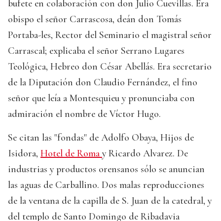
bufete en colaboración con don Julio Cuevillas. Era
obispo el señor Carrascosa, deán don Tomás
Portaba-les, Rector del Seminario el magistral señor
Carrascal; explicaba el señor Serrano Lugares
Teológica, Hebreo don César Abellás. Era secretario
de la Diputación don Claudio Fernández, el fino
señor que leía a Montesquieu y pronunciaba con
admiración el nombre de Víctor Hugo.
Se citan las "fondas" de Adolfo Obaya, Hijos de
Isidora,
Hotel de Roma
y Ricardo Alvarez. De
industrias y productos orensanos sólo se anuncian
las aguas de Carballino. Dos malas reproducciones
de la ventana de la capilla de S. Juan de la catedral, y
del templo de Santo Domingo de Ribadavia