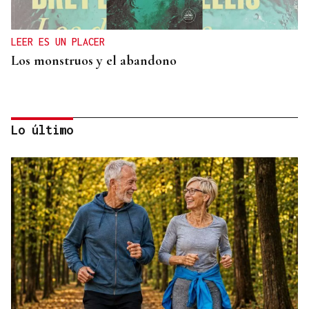
LEER ES UN PLACER
Los monstruos y el abandono
Lo último
OBITUARIO
Muere a los 50 años el DJ francés Kavinsky, autor
del icónico tema "Nightcall"