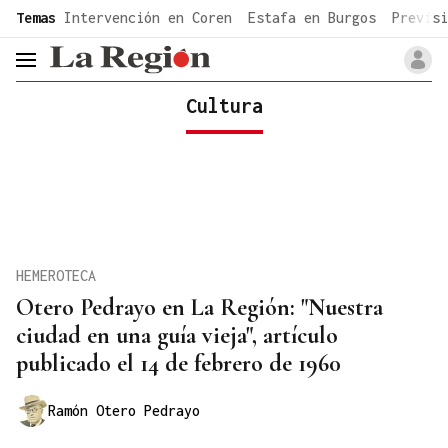
common.go-to-content
Temas
Intervención en Coren
Estafa en Burgos
Previsi
header.menu.open
Cultura
HEMEROTECA
Otero Pedrayo en La Región: "Nuestra
ciudad en una guía vieja", artículo
publicado el 14 de febrero de 1960
Ramón Otero Pedrayo