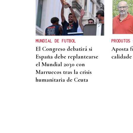
OBITUARIO
Muere a los 50 años el DJ
francés Kavinsky, autor del
icónico tema "Nightcall"
MUNDIAL DE FUTBOL
PRODUTOS 
El Congreso debatirá si
Aposta f
España debe replantearse
calidade
el Mundial 2030 con
Marruecos tras la crisis
humanitaria de Ceuta