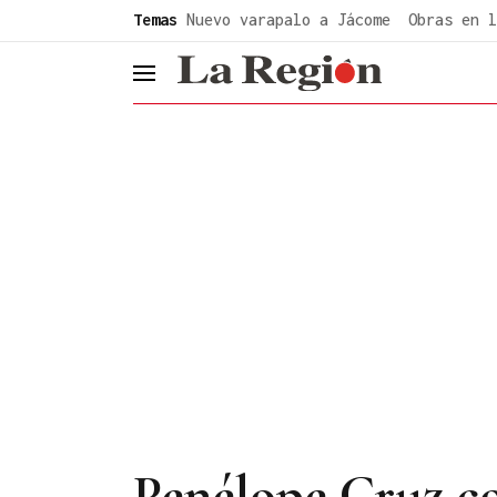
common.go-to-content
Temas
Nuevo varapalo a Jácome
Obras en l
header.menu.open
Penélope Cruz co