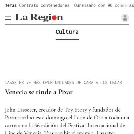
common.go-to-content
Temas
Contrato contenedores
Ourensano con 96 condenas
header.menu.open
Cultura
LASSETER VE MÁS OPORTUNIDADES DE CARA A LOS OSCAR
Venecia se rinde a Pixar
John Lasseter, creador de Toy Story y fundador de
Pixar recibió este domingo el León de Oro a toda una
carrera en la 66 edición del Festival Internacional de
Cine de Venecia. Tras recibir el premio, Lasseter