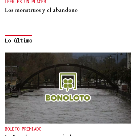
LEER ES UN PLACER
Los monstruos y el abandono
Lo último
OBITUARIO
Muere a los 50 años el DJ francés Kavinsky, autor
del icónico tema "Nightcall"
BOLETO PREMIADO