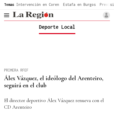
common.go-to-content
Temas
Intervención en Coren
Estafa en Burgos
Previsi
header.menu.open
Deporte Local
PRIMERA RFEF
Álex Vázquez, el ideólogo del Arenteiro,
seguirá en el club
El director deportivo Álex Vázquez renueva con el
CD Arenteiro