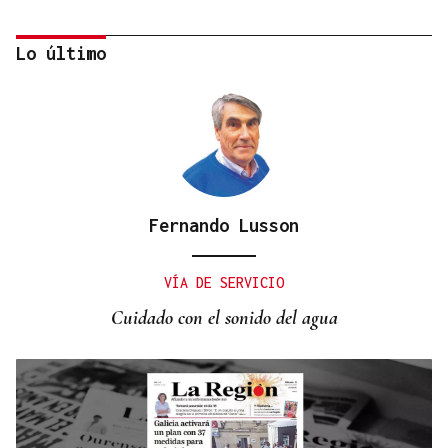
Lo último
Fernando Lusson
SE JUEGAN EL TÍTULO
La final del cuadro de dobles ya está servida en el
VÍA DE SERVICIO
Torneo Internacional Cidade de Ourense
Cuidado con el sonido del agua