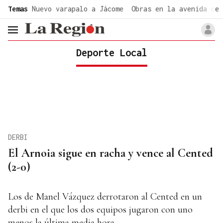
common.go-to-content
Temas
Nuevo varapalo a Jácome
Obras en la avenida de 
header.menu.open
Deporte Local
DERBI
El Arnoia sigue en racha y vence al Cented
(2-0)
Los de Manel Vázquez derrotaron al Cented en un
derbi en el que los dos equipos jugaron con uno
menos la última media hora