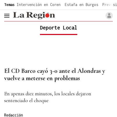
common.go-to-content
Temas
Intervención en Coren
Estafa en Burgos
Previsi
header.menu.open
Deporte Local
El CD Barco cayó 3-0 ante el Alondras y
vuelve a meterse en problemas
En apenas diez minutos, los locales dejaron
sentenciado el choque
Redacción