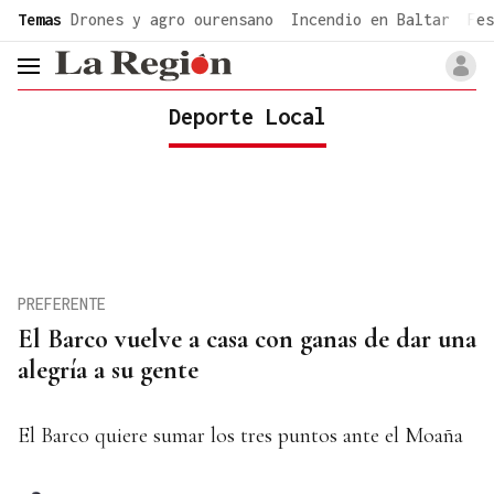
common.go-to-content
Temas
Drones y agro ourensano
Incendio en Baltar
Fes
header.menu.open
Deporte Local
PREFERENTE
El Barco vuelve a casa con ganas de dar una
alegría a su gente
El Barco quiere sumar los tres puntos ante el Moaña