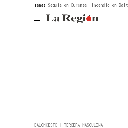
common.go-to-content
Temas
Sequía en Ourense
Incendio en Balt
header.menu.open
BALONCESTO | TERCERA MASCULINA