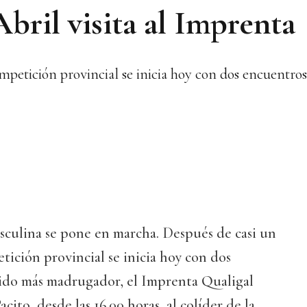
bril visita al Imprenta
mpetición provincial se inicia hoy con dos encuentros
sculina se pone en marcha. Después de casi un
tición provincial se inicia hoy con dos
tido más madrugador, el Imprenta Qualigal
acito, desde las 16.00 horas, al colíder de la