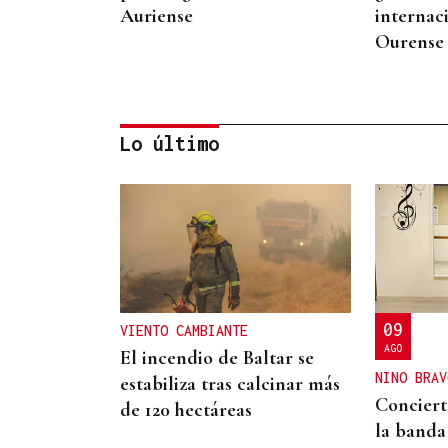
Auriense
internac
Ourense
Lo último
DERROTA
Demasiado rival en Barreiro
para la UD Ourense (2-0)
09
VIENTO CAMBIANTE
AGO
El incendio de Baltar se
NINO BRAV
estabiliza tras calcinar más
Conciert
de 120 hectáreas
la banda