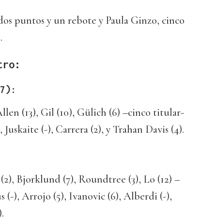
dos puntos y un rebote y Paula Ginzo, cinco
.
tro:
7):
llen (13), Gil (10), Gülich (6) –cinco titular-
Juskaite (-), Carrera (2), y Trahan Davis (4).
(2), Bjorklund (7), Roundtree (3), Lo (12) –
 (-), Arrojo (5), Ivanovic (6), Alberdi (-),
.