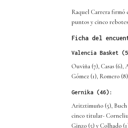
Raquel Carrera firmó 
puntos y cinco rebotes
Ficha del encuen
Valencia Basket (5
Ouviña (7), Casas (6), A
Gómez (1), Romero (8), 
Gernika (46):
Aritztimuño (5), Buch 
cinco titular- Cornelius
Ginzo (5) y Colhado (1)