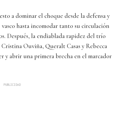
uesto a dominar el choque desde la defensa y
 vasco hasta incomodar tanto su circulación
os. Después, la endiablada rapidez del trío
 Cristina Ouviña, Queralt Casas y Rebecca
er y abrir una primera brecha en el marcador