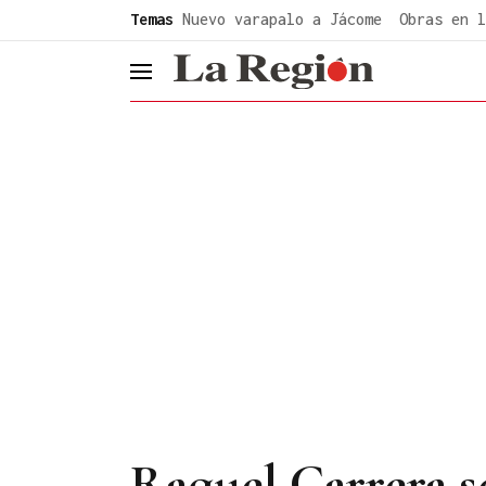
common.go-to-content
Temas
Nuevo varapalo a Jácome
Obras en l
header.menu.open
Raquel Carrera s