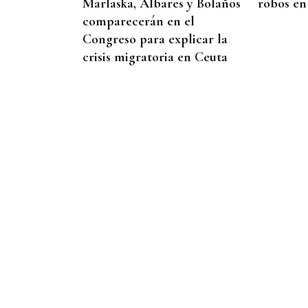
Marlaska, Albares y Bolaños
robos en
comparecerán en el
Congreso para explicar la
crisis migratoria en Ceuta
PLANIFICAR CON ANTELACIÓN
Las compañías de autobuses
recomiendan adelantar los
desplazamientos para evitar
saturaciones el día del
eclipse