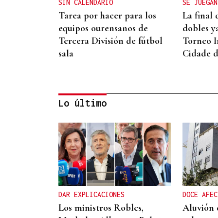
SIN CALENDARIO
SE JUEGAN
Tarea por hacer para los
La final
equipos ourensanos de
dobles ya
Tercera División de fútbol
Torneo I
sala
Cidade 
Lo último
TROFEO EN ESPIÑEDO
Derrota del Arenteiro 0-3
ante el Pontevedra en un
partido de andar por casa
DAR EXPLICACIONES
DOCE AFEC
Los ministros Robles,
Aluvión 