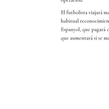
operación.
El futbolista viajará 
habitual reconocimien
Espanyol, que pagará c
que aumentará si se m