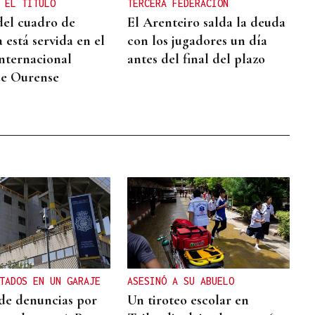
 EL TÍTULO
TERCERA FEDERACIÓN
 del cuadro de
El Arenteiro salda la deuda
 está servida en el
con los jugadores un día
nternacional
antes del final del plazo
de Ourense
TADOS EN UN GARAJE
ASESINÓ A SU ABUELO
de denuncias por
Un tiroteo escolar en