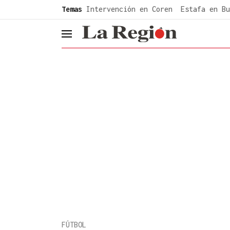
common.go-to-content
Temas
Intervención en Coren
Estafa en Bu
header.menu.open
FÚTBOL