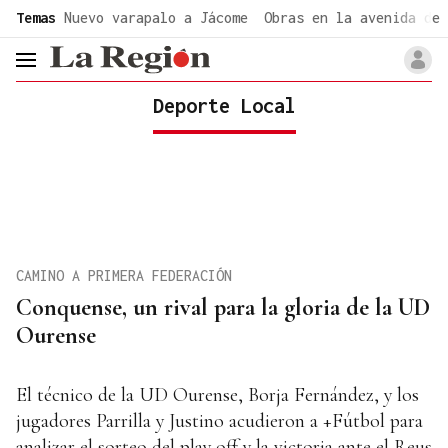
common.go-to-content
Temas
Nuevo varapalo a Jácome
Obras en la avenida de 
header.menu.open
Deporte Local
CAMINO A PRIMERA FEDERACIÓN
Conquense, un rival para la gloria de la UD
Ourense
El técnico de la UD Ourense, Borja Fernández, y los
jugadores Parrilla y Justino acudieron a +Fútbol para
analizar el sorteo del play off y la victoria ante el Reus