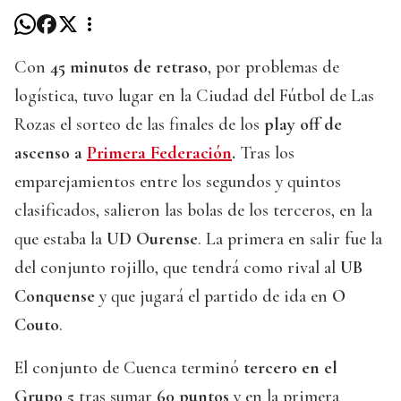
Con
45 minutos de retraso
, por problemas de
logística, tuvo lugar en la Ciudad del Fútbol de Las
Rozas el sorteo de las finales de los
play off de
ascenso a
Primera Federación
.
Tras los
emparejamientos entre los segundos y quintos
clasificados, salieron las bolas de los terceros, en la
que estaba la
UD Ourense
. La primera en salir fue la
del conjunto rojillo, que tendrá como rival al
UB
Conquense
y que jugará el partido de ida en
O
Couto
.
El conjunto de Cuenca terminó
tercero en el
Grupo 5
tras sumar
60 puntos
y en la primera