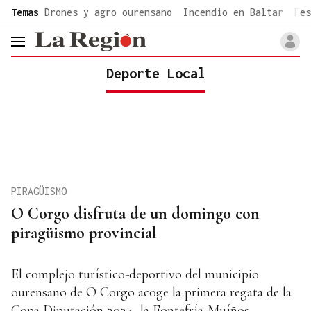
common.go-to-content
Temas
Drones y agro ourensano
Incendio en Baltar
Fes
header.menu.open
Deporte Local
PIRAGÜISMO
O Corgo disfruta de un domingo con
piragüismo provincial
El complejo turístico-deportivo del municipio
ourensano de O Corgo acoge la primera regata de la
Copa Diputación 2024, la Fontefría-Muíños