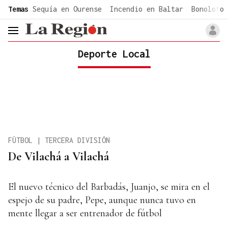
common.go-to-content
Temas
Sequía en Ourense
Incendio en Baltar
Bonoloto 
header.menu.open
Deporte Local
FÚTBOL | TERCERA DIVISIÓN
De Vilachá a Vilachá
El nuevo técnico del Barbadás, Juanjo, se mira en el
espejo de su padre, Pepe, aunque nunca tuvo en
mente llegar a ser entrenador de fútbol