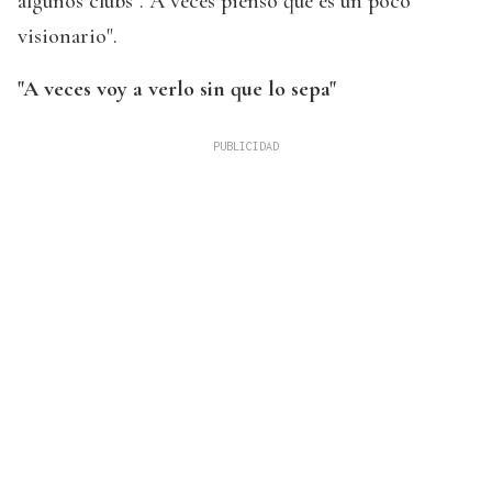
algunos clubs". A veces pienso que es un poco
visionario".
"A veces voy a verlo sin que lo sepa"