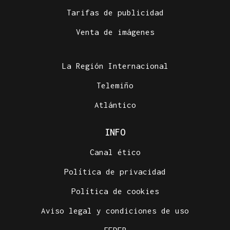
PREVISTO EL 15 DE AGOSTO
Tarifas de publicidad
El CNI considera creíble una nueva campaña en
redes para promover otro cruce masivo hacia
Venta de imágenes
Ceuta
La Región Internacional
Telemiño
Atlántico
INFO
Canal ético
Política de privacidad
Política de cookies
Aviso legal y condiciones de uso